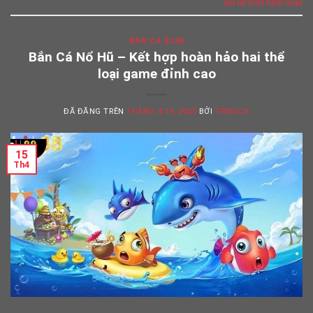
Để lại một bình luận
BẮN CÁ BJ88
Bắn Cá Nổ Hũ – Kết hợp hoàn hảo hai thể
loại game đỉnh cao
ĐÃ ĐĂNG TRÊN
THÁNG 4 15, 2025
BỞI
TRIEUCA
15
Th4