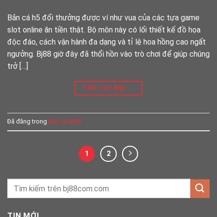
Bắn cá h5 đổi thưởng được ví như vua của các tựa game
slot online ăn tiền thật. Bộ môn này có lối thiết kế đồ họa
độc đáo, cách vận hành đa dạng và tỉ lệ hoa hồng cao ngất
ngưởng. Bj88 giờ đây đã thổi hồn vào trò chơi để giúp chúng
trở […]
TIẾP TỤC ĐỌC
→
Đã đăng trong
Bắn cá bj88
1
2
TIN MỚI