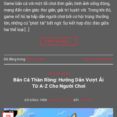
Game bắn cá với một lối chơi đơn giản, hình ảnh sống động,
mang đến cảm giác thư giãn, giải trí tuyệt vời. Trong khi đó,
game nổ hũ lại hấp dẫn người chơi bởi cơ hội trúng thưởng
lớn, những cú “phát tài” bất ngờ. Sự kết hợp độc đáo giữa
hai thể loại […]
TIẾP TỤC ĐỌC
→
Đã đăng trong
Bắn cá bj88
Để lại một bình luận
BẮN CÁ BJ88
Bắn Cá Thần Rồng: Hướng Dẫn Vượt Ải
Từ A-Z Cho Người Chơi
ĐÃ ĐĂNG TRÊN
THÁNG 4 9, 2025
BỞI
TRIEUCA
09