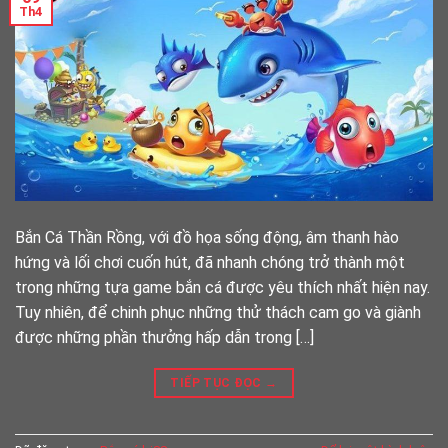
Th4
Bắn Cá Thần Rồng, với đồ họa sống động, âm thanh hào
hứng và lối chơi cuốn hút, đã nhanh chóng trở thành một
trong những tựa game bắn cá được yêu thích nhất hiện nay.
Tuy nhiên, để chinh phục những thử thách cam go và giành
được những phần thưởng hấp dẫn trong […]
TIẾP TỤC ĐỌC
→