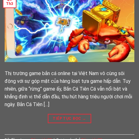
Th3
Thị trường game bắn cá online tại Việt Nam vô cùng sôi
động với sự góp mặt của hàng loạt tựa game hấp dẫn. Tuy
nhiên, giữa “rừng” game ấy, Bắn Cá Tiên Cá vẫn nổi bật và
khẳng định vị thế dẫn đầu, thu hút hàng triệu người chơi mỗi
ngày. Bắn Cá Tiên […]
TIẾP TỤC ĐỌC
→