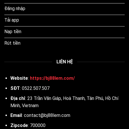
Đăng nhập
Tải app
Nạp tiền
Rút tiền
LIÊN HỆ
Website
:
https://bj88lem.com/
SĐT
: 0522.507.507
Địa chỉ
: 23 Trần Văn Giáp, Hoà Thanh, Tân Phú, Hồ Chí
Minh, Vietnam
Email
:
contact@bj88lem.com
Zipcode
: 700000