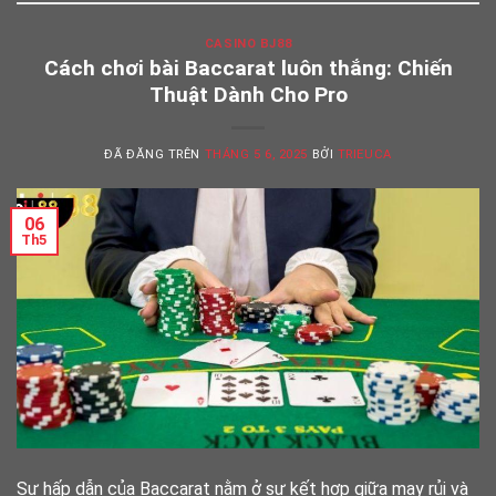
CASINO BJ88
Cách chơi bài Baccarat luôn thắng: Chiến
Thuật Dành Cho Pro
ĐÃ ĐĂNG TRÊN
THÁNG 5 6, 2025
BỞI
TRIEUCA
06
Th5
Sự hấp dẫn của Baccarat nằm ở sự kết hợp giữa may rủi và