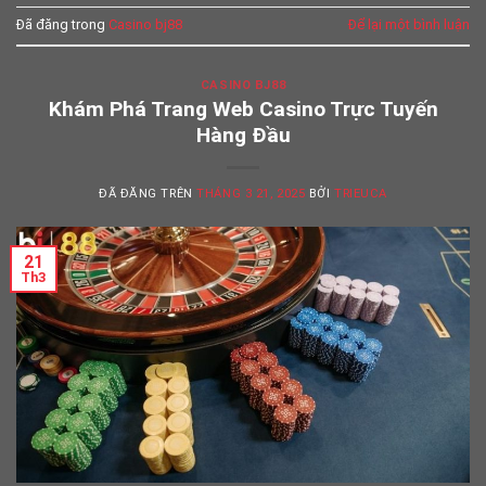
Đã đăng trong
Casino bj88
Để lại một bình luận
CASINO BJ88
Khám Phá Trang Web Casino Trực Tuyến
Hàng Đầu
ĐÃ ĐĂNG TRÊN
THÁNG 3 21, 2025
BỞI
TRIEUCA
21
Th3