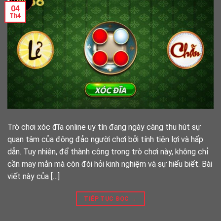
04
Th4
Trò chơi xóc đĩa online uy tín đang ngày càng thu hút sự
quan tâm của đông đảo người chơi bởi tính tiện lợi và hấp
dẫn. Tuy nhiên, để thành công trong trò chơi này, không chỉ
cần may mắn mà còn đòi hỏi kinh nghiệm và sự hiểu biết. Bài
viết này của […]
TIẾP TỤC ĐỌC
→