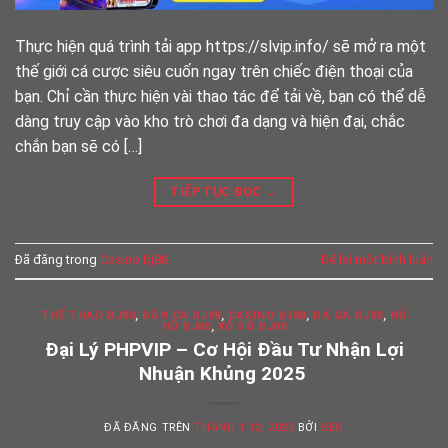
Thực hiện quá trình tải app https://slvip.info/ sẽ mở ra một
thế giới cá cược siêu cuốn ngay trên chiếc điện thoại của
bạn. Chỉ cần thực hiện vài thao tác để tải về, bạn có thể dễ
dàng truy cập vào kho trò chơi đa dạng và hiện đại, chắc
chắn bạn sẽ có […]
TIẾP TỤC ĐỌC
→
Đã đăng trong
Casino bj88
Để lại một bình luận
THỂ THAO BJ88
,
BẮN CÁ BJ88
,
CASINO BJ88
,
ĐÁ GÀ BJ88
,
NỔ
HŨ BJ88
,
XỔ SỐ BJ88
Đại Lý PHPVIP – Cơ Hội Đầu Tư Nhận Lợi
Nhuận Khủng 2025
ĐÃ ĐĂNG TRÊN
THÁNG 1 12, 2025
BỞI
SEO