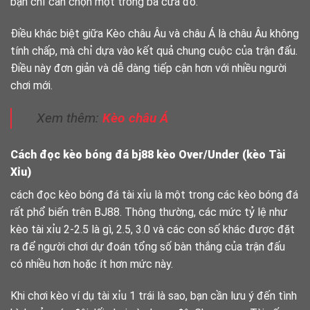
bạn chỉ cần chọn một trong ba cửa đó.
Điều khác biệt giữa Kèo châu Âu và châu Á là châu Âu không
tính chấp, mà chỉ dựa vào kết quả chung cuộc của trận đấu.
Điều này đơn giản và dễ dàng tiếp cận hơn với nhiều người
chơi mới.
Xem thêm:
Kèo châu Á
Cách đọc kèo bóng đá bj88 kèo Over/Under (kèo Tài
Xỉu)
cách đọc kèo bóng đá tài xỉu là một trong các kèo bóng đá
rất phổ biến trên BJ88. Thông thường, các mức tỷ lệ như
kèo tài xỉu 2-2.5 là gì, 2.5, 3.0 và các con số khác được đặt
ra để người chơi dự đoán tổng số bàn thắng của trận đấu
có nhiều hơn hoặc ít hơn mức này.
Khi chơi kèo ví dụ tài xỉu 1 trái là sao, bạn cần lưu ý đến tình