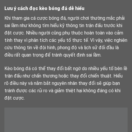
Lưu ý cách đọc kèo bóng đá dễ hiểu
Khi tham gia cá cược bóng đá, người chơi thường mắc phải
sai lầm như không tìm hiểu kỹ thông tin trận đấu trước khi
đặt cược. Nhiều người cũng phụ thuộc hoàn toàn vào cảm
tính thay vì phân tích các yếu tố thực tế. Vì vậy, việc nghiên
cứu thông tin về đội hình, phong độ và lịch sử đối đầu là
điều rất quan trọng để tránh quyết định sai lầm.
Kèo bóng đá có thể thay đổi bất ngờ do nhiều yếu tố bên lề
trận đấu như chấn thương hoặc thay đổi chiến thuật. Hiểu
rõ điều này và nắm bắt nguyên nhân thay đổi sẽ giúp bạn
tránh được các rủi ro và giảm thiệt hại không đáng có khi
đặt cược.