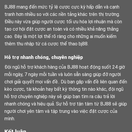
BJ88 mang đến mức tỷ lệ cược cực kỳ hấp dẫn và cạnh
tranh hơn nhiều so với các nền tảng khác trên thị trường.
Điều này vừa giúp người cược tối ưu hóa lợi nhuận mà còn
tạo cơ hội đặt cược an toàn và có nhiều khả năng thắng
cao. Đây là một lợi thế rõ ràng cho những ai muốn kiếm
thêm thu nhập từ cá cược thể thao bj88.
Hỗ trợ nhanh chóng, chuyên nghiệp
Đội ngũ hỗ trợ khách hàng của BJ88 hoạt động suốt 24 giờ
mỗi ngày, 7 ngày mỗi tuần và luôn sẵn sàng giúp đỡ người
chơi giải quyết mọi vấn đề.. Dù bạn gặp vấn đề liên quan đến
kèo cược, tài khoản hay bất kỳ thông tin nào khác, đội ngũ
hỗ trợ chuyên nghiệp này sẽ giúp bạn tìm ra câu trả lời
nhanh chóng và hiệu quả. Sự hỗ trợ tận tâm từ BJ88 sẽ giúp
người chơi yên tâm và tập trung vào việc đặt cược của
mình.
Kết luận