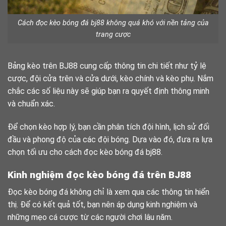
Cách đọc kèo bóng đá bj88 không quá khó với nền tảng của
trang cược
Bảng kèo trên BJ88 cung cấp thông tin chi tiết như tỷ lệ
cược, đội cửa trên và cửa dưới, kèo chính và kèo phụ. Nắm
chắc các số liệu này sẽ giúp bạn ra quyết định thông minh
và chuẩn xác.
Để chọn kèo hợp lý, bạn cần phân tích đội hình, lịch sử đối
đầu và phong độ của các đội bóng. Dựa vào đó, đưa ra lựa
chọn tối ưu cho cách đọc kèo bóng đá bj88.
Kinh nghiệm đọc kèo bóng đá trên BJ88
Đọc kèo bóng đá không chỉ là xem qua các thông tin hiển
thị. Để có kết quả tốt, bạn nên áp dụng kinh nghiệm và
những mẹo cá cược từ các người chơi lâu năm.