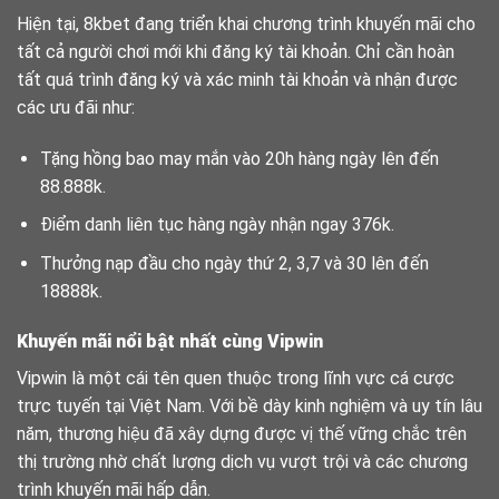
Hiện tại, 8kbet đang triển khai chương trình khuyến mãi cho
tất cả người chơi mới khi đăng ký tài khoản. Chỉ cần hoàn
tất quá trình đăng ký và xác minh tài khoản và nhận được
các ưu đãi như:
Tặng hồng bao may mắn vào 20h hàng ngày lên đến
88.888k.
Điểm danh liên tục hàng ngày nhận ngay 376k.
Thưởng nạp đầu cho ngày thứ 2, 3,7 và 30 lên đến
18888k.
Khuyến mãi nổi bật nhất cùng Vipwin
Vipwin là một cái tên quen thuộc trong lĩnh vực cá cược
trực tuyến tại Việt Nam. Với bề dày kinh nghiệm và uy tín lâu
năm, thương hiệu đã xây dựng được vị thế vững chắc trên
thị trường nhờ chất lượng dịch vụ vượt trội và các chương
trình khuyến mãi hấp dẫn.