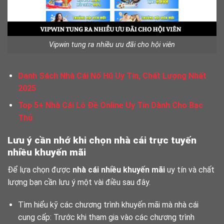
Vipwin tung ra nhiều ưu đãi cho hội viên
Danh Sách Nhà Cái Nổ Hũ Uy Tín, Chất Lượng Nhất
2025
Top 5+ Nhà Cái Lô Đề Online Uy Tín Dành Cho Bạc
Thủ
Lưu ý cần nhớ khi chọn nhà cái trực tuyến
nhiều khuyến mãi
Để lựa chọn được
nhà cái nhiều khuyến mãi
uy tín và chất
lượng bạn cần lưu ý một vài điều sau đây.
Tìm hiểu kỹ các chương trình khuyến mãi mà nhà cái
cung cấp: Trước khi tham gia vào các chương trình